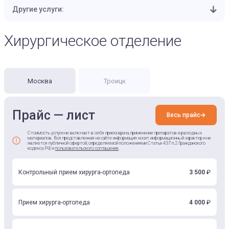
Другие услуги:
Хирургическое отделение
Москва
Троицк
Прайс — лист
Весь прайс
Стоимость услуги не включает в себя прием врача, применение препаратов и расходных
материалов. Вся представленная на сайте информация носит информационный характер и не
является публичной офертой, определяемой положениями Статьи 437 п.2 Гражданского
кодекса РФ и
пользовательского соглашения
.
Контрольный прием хирурга-ортопеда
3 500
₽
Прием хирурга-ортопеда
4 000
₽