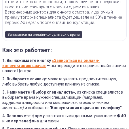
ответить не на все вопросы и, в таком случае, он предложит
посетить ветеринарного врача в одном из наших
Ветеринарных центров для очного осмотра. И да, очный
прием у того же специалиста будет дешевле на 50% в течение
первых 2-х недель после онлайн консультации.
Записаться на онлайн-консультацию врача
Как это работает:
1. Вы нажимаете кнопку
«Записаться на онлайн-
консультацию врача»
— вы переходите в сервис онлайн-записи
нашего Центра.
2. Выбираете клинику:
можете указать предпочтительную,
либо выбрать любую доступную клинику из списка.
3. Нажимаете
«Выбор специалиста»,
из списка специалистов
выбираете врача нужной специализации
(например,
кардиолога,невролога или специалиста по экзотическим
животным)
и выбираете
"Консультация вврача по телефону".
4. Заполняете форму
с контактными данными: указываете
ФИО
и
номер телефона
для связи.
5. Оплачиваете услугу удобным.
После подтверждения оплаты