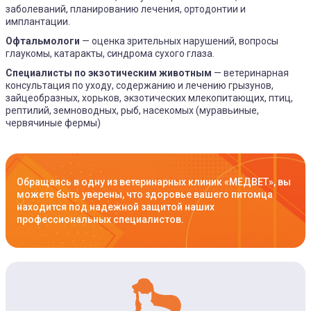
заболеваний, планированию лечения, ортодонтии и
имплантации.
Офтальмологи
— оценка зрительных нарушений, вопросы
глаукомы, катаракты, синдрома сухого глаза.
Специалисты по экзотическим животным
— ветеринарная
консультация по уходу, содержанию и лечению грызунов,
зайцеобразных, хорьков, экзотических млекопитающих, птиц,
рептилий, земноводных, рыб, насекомых (муравьиные,
червячиные фермы)
Обращаясь в одну из ветеринарных клиник «МЕДВЕТ», вы
можете быть уверены, что здоровье вашего питомца
находится под надежной защитой наших
профессиональных специалистов.