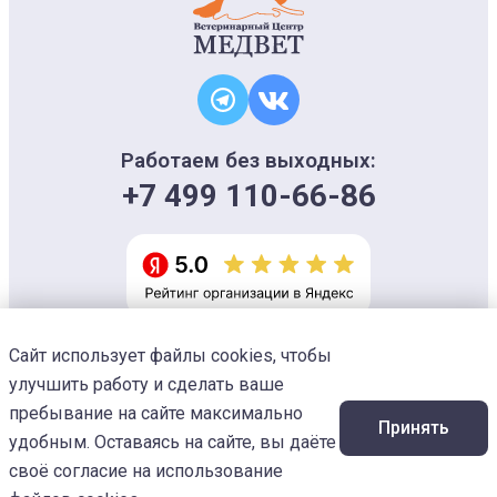
Работаем без выходных:
+7 499 110-66-86
Сайт использует файлы cookies, чтобы
Информация на сайте носит ознакомительный характер и не является
офертой, не может использоваться для постановки диагноза и плана
улучшить работу и сделать ваше
лечения
Изображения предоставлены
Designed by Freepik
пребывание на сайте максимально
Принять
© 2026 Ветеринарный центр «МЕДВЕТ»
удобным. Оставаясь на сайте, вы даёте
своё согласие на использование