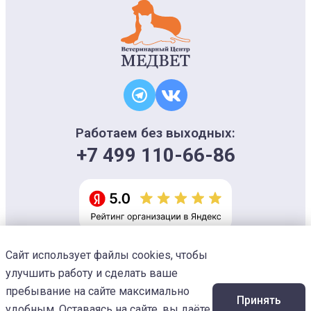
Работаем без выходных:
+7 499 110-66-86
Сайт использует файлы cookies, чтобы
Информация на сайте носит ознакомительный характер и не является
офертой, не может использоваться для постановки диагноза и плана
улучшить работу и сделать ваше
лечения
Изображения предоставлены
Designed by Freepik
пребывание на сайте максимально
Принять
© 2026 Ветеринарный центр «МЕДВЕТ»
удобным. Оставаясь на сайте, вы даёте