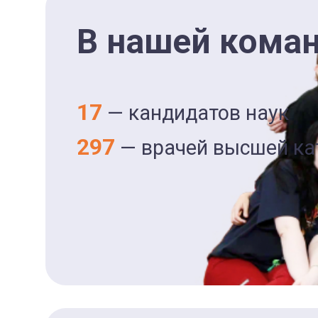
В нашей кома
17
— кандидатов наук
297
— врачей высшей ка