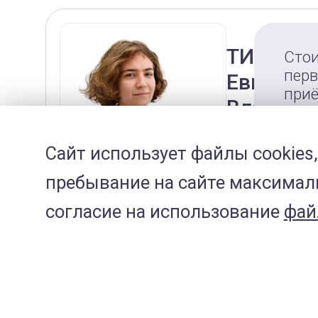
ТИМОФЕ
Сто
перв
Евгения
при
Владисл
4 
Ветеринарны
Сайт использует файлы cookies,
экзотическ
Зап
животным
пребывание на сайте максималь
при
согласие на использование
фай
Стаж:
боле
Клин
Лен
прос
Специал