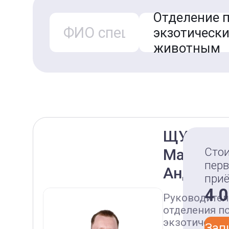
Отделение 
экзотическ
животным
ЩУГОРЕ
Сто
Максим
перв
Андреев
при
4 
Руководител
отделения п
экзотическ
Зап