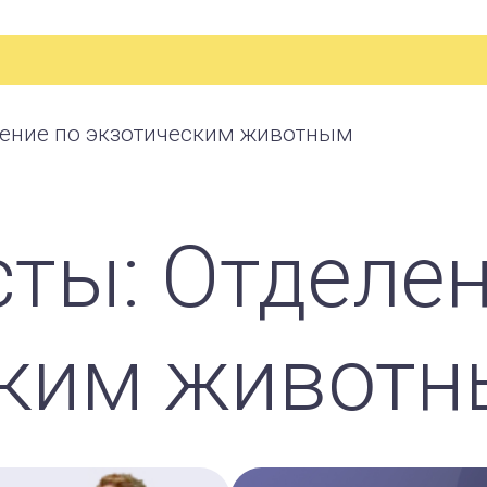
ение по экзотическим животным
ты: Отделен
ским живот