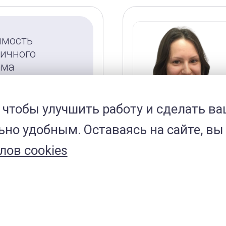
ЕВА
имость
ичного
ёма
авовна
000
₽
й врач по
 чтобы улучшить работу и сделать ва
им
исаться на
но удобным. Оставаясь на сайте, вы 
ем
лов cookies
е 5 лет
ика:
инский
пект
изация