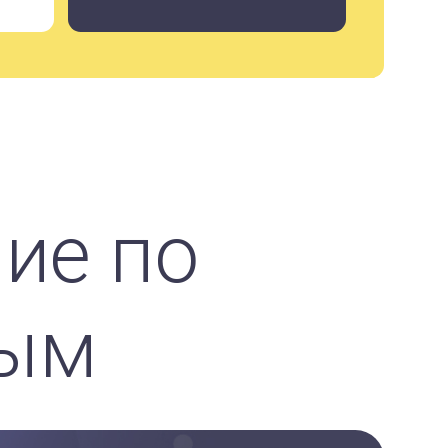
ие по
ным