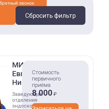
обратный звонок
Сбросить фильтр
МИЛЮШКИНА
Стоимость
Евгения
первичного
Николаевна
приёма
8 000
Заведующая
₽
отделения
эндоскопии.
Записаться на