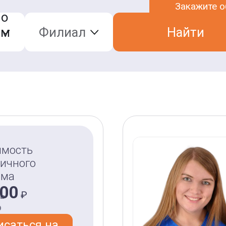
Закажите 
по
им
Филиал
Найти
В
имость
ичного
ич
ёма
000
ь
₽
о
им
исаться на