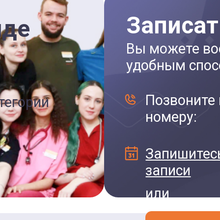
Записат
нде
Вы можете во
удобным спос
Позвоните 
тегории
номеру:
Запишитесь
записи
или