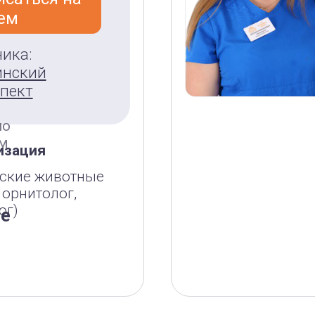
ем
ый
ика:
инский
пект
по
им
изация
еские животные
 орнитолог,
ог)
ее