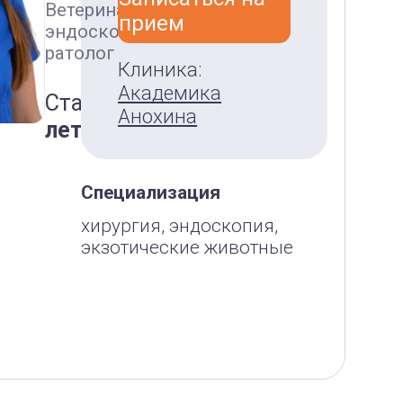
Ветеринарный врач-
прием
эндоскопист, хирург,
ратолог
Клиника:
Академика
Стаж:
более 19
Анохина
лет
Специализация
хирургия, эндоскопия,
экзотические животные