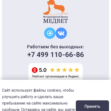
Работаем без выходных:
+7 499 110-66-86
Сайт использует файлы cookies, чтобы
Информация на сайте носит ознакомительный характер и не является
офертой, не может использоваться для постановки диагноза и плана
улучшить работу и сделать ваше
лечения
Изображения предоставлены
Designed by Freepik
пребывание на сайте максимально
Принять
© 2026 Ветеринарный центр «МЕДВЕТ»
удобным. Оставаясь на сайте, вы даёте