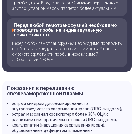
тромбоцитов. В ряде патологий именно переливание
эритроцитарной массы является более актуальным.
Перед любой гемотрансфузией необходимо
проводить пробы на индивидуальную
совместимость
Перед любой гемотрансфузией необходимо проводить
пробы на индивидуальную совместимость. У нас вы
сможете сделать эти пробы в независимой
лаборатории NEOVET.
Показания к переливанию
свежезамороженной плазмы
острый синдром диссеминированного
внутрисосудистого свертывания крови (ДВС-синдром);
острая массивная кровопотеря более 30% ОЦК с
развитием геморрагического шока и ДВС-синдрома;
коагулопатии (нарушения свертывания крови),
обусловленные дефицитом плазменных