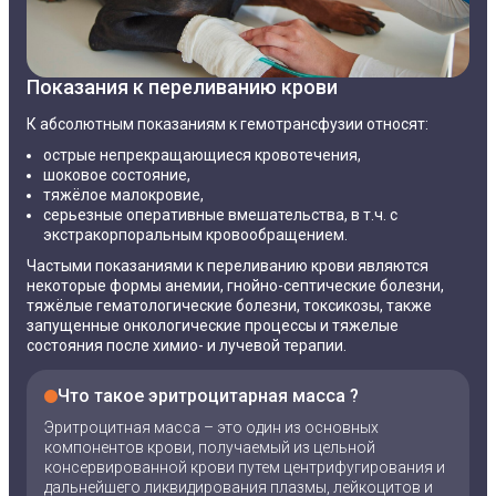
Показания к переливанию крови
К абсолютным показаниям к гемотрансфузии относят:
острые непрекращающиеся кровотечения,
шоковое состояние,
тяжёлое малокровие,
серьезные оперативные вмешательства, в т.ч. с
экстракорпоральным кровообращением.
Частыми показаниями к переливанию крови являются
некоторые формы анемии, гнойно-септические болезни,
тяжёлые гематологические болезни, токсикозы, также
запущенные онкологические процессы и тяжелые
состояния после химио- и лучевой терапии.
Что такое эритроцитарная масса ?
Эритроцитная масса – это один из основных
компонентов крови, получаемый из цельной
консервированной крови путем центрифугирования и
дальнейшего ликвидирования плазмы, лейкоцитов и