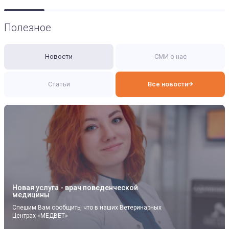
меди
весь 
Полезное
Новости
СМИ о нас
Статьи
Все новости
Новая услуга - врач поведенческой
медицины
Спешим Вам сообщить, что в наших Ветеринарных
Центрах «МЕДВЕТ»