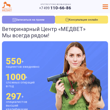
КРУГЛОСУТОЧНО, БЕЗ ВЫХОДНЫХ
110-66-86
+7 499
Записаться на прием
Консультация онлайн
Ветеринарный Центр
«МЕДВЕТ»
Мы всегда рядом!
550
+
пациентов ежедневно
1000
+
сложных операций
в год
297
+
специалистов
высшей
квалификации