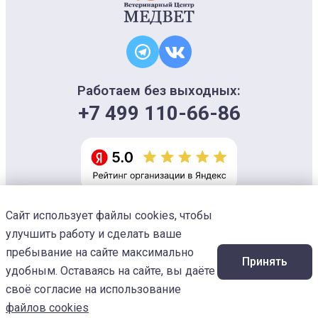
Работаем без выходных:
+7 499 110-66-86
Сайт использует файлы cookies, чтобы
Информация на сайте носит ознакомительный характер и не является
офертой, не может использоваться для постановки диагноза и плана
улучшить работу и сделать ваше
лечения
Изображения предоставлены
Designed by Freepik
пребывание на сайте максимально
Принять
© 2026 Ветеринарный центр «МЕДВЕТ»
удобным. Оставаясь на сайте, вы даёте
своё согласие на использование
файлов cookies
Услуги