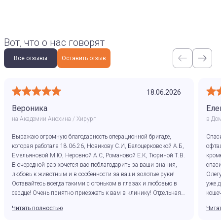
Вот, что о нас говорят
Все отзывы
Оставить отзыв
18.06.2026
Вероника
Еле
на Академии Анохина / Хирург
в До
Выражаю огромную благодарность операционной бригаде,
Спас
которая работала 18.06.26, Новикову С.И, Белоцерковской А.Б,
офта
Емельяновой М.Ю, Неровной А.С, Романовой Е.К, Тюриной Т.В.
кроме
В очередной раз хочется вас поблагодарить за ваши знания,
спаси
любовь к животным и в особенности за ваши золотые руки!
Олегу
Оставайтесь всегда такими с огоньком в глазах и любовью в
уже д
сердце! Очень приятно приезжать к вам в клинику! Отдельная
кошеч
благодарность владельцу, спасибо что у вас работают
корре
Читать полностью
Чита
специалисты с большой буквы.
замеч
профе