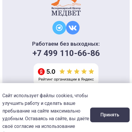
Работаем без выходных:
+7 499 110-66-86
Сайт использует файлы cookies, чтобы
Информация на сайте носит ознакомительный характер и не является
офертой, не может использоваться для постановки диагноза и плана
улучшить работу и сделать ваше
лечения
Изображения предоставлены
Designed by Freepik
пребывание на сайте максимально
Принять
© 2026 Ветеринарный центр «МЕДВЕТ»
удобным. Оставаясь на сайте, вы даёте
своё согласие на использование