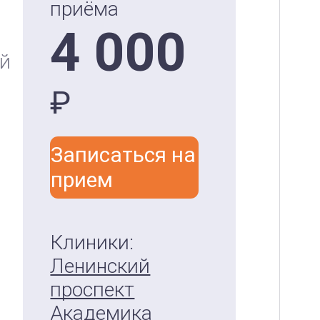
приёма
4 000
ый
₽
Записаться на
прием
Клиники:
Ленинский
проспект
Академика