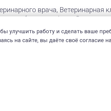
етеринарного врача, Ветеринарная
й врач общего профиля, Ветерина
обы улучшить работу и сделать ваше пр
 врач-хирург. Ветеринарная клини
ясь на сайте, вы даёте своё согласие н
ач-хирург, ортопед, невролог Вет
топедической школы Образователь
деления хирургии Ветеринарного Ц
топед, невролог.