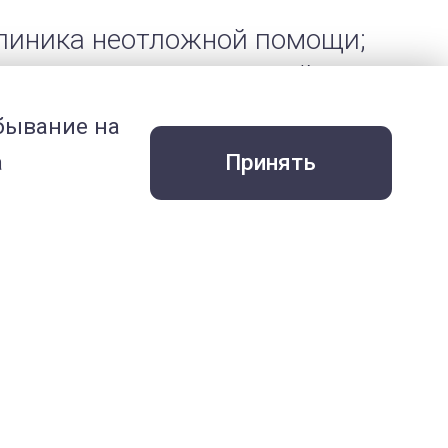
 клиника неотложной помощи;
рная клиника неотложной
ебывание на
ка «Друзья»;
а
Принять
еринарных Центров «МЕДВЕТ».
ного Центра «МЕДВЕТ».
ентра «МЕДВЕТ»,