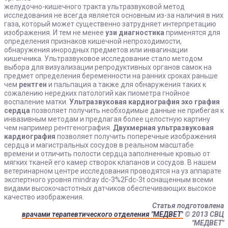
желудочно-кишечного тракта ультразвуковой метод
исследования не всегда является основным из-за наличия в них
газа, который может существенно затрудняет интерпретацию
изображения. И тем не менее
узи диагностика
применятся для
определения признаков кишечной непроходимости,
обнаружения инородных предметов или инвагинации
кишечника. Ультразвуковое исследование стало методом
выбора для визуализации репродуктивных органов самок на
предмет определения беременности на ранних сроках раньше
чем
рентген
и пальпация а также для обнаружения таких к
сожалению нередких патологий как пиометра гнойное
воспаление матки.
Ультразвуковая кардиография эхо графия
сердца
позволяет получить необходимые данные не прибегая к
инвазивным методам и предлагая более целостную картину
чем например рентгенография.
Двухмерная ультразвуковая
кардиография
позволяет получить поперечные изображения
сердца и магистральных сосудов в реальном масштабе
времени и отличить полости сердца заполненные кровью от
мягких тканей его камер створок клапанов и сосудов. В нашем
ветеринарном центре исследования проводятся на уз аппарате
экспертного уровня mindray dc-3%2Fdc-3t оснащенным всеми
видами высокочастотных датчиков обеспечивающих высокое
качество изображения.
Статья подготовлена
врачами терапевтического отделения "МЕДВЕТ"
© 2013 СВЦ
"МЕДВЕТ"