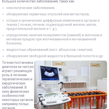
большое количество заболеваний, таких как:
онкологические заболевания;
обнаружение первичных опухолей или метастазов;
острые и хронические диффузные изменения в органах и
тканях ( почках, печени, поджелудочной железе, матке,
предстательной железе и т. д.);
определение наличия конкрементов (камней) в желчном и
мочевом пузырях при желчекаменной и мочекаменной
болезнях;
жидкостных образований (кист, абсцессов, гематом);
обнаружение свободной жидкости в брюшной полости и др.
Точная постановка
диагноза за частую
играет решающую
роль в лечении
терапевтических и
хирургических
заболеваний. В
силу физических
особенностей
некоторых органов
например полых
органов