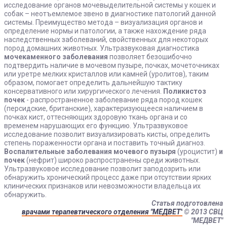
исследование органов мочевыделительной системы у кошек и
собак – неотъемлемое звено в диагностике патологий данной
системы. Преимущество метода – визуализация органов и
определение нормы и патологии, а также нахождение ряда
наследственных заболеваний, свойственных для некоторых
пород домашних животных. Ультразвуковая диагностика
мочекаменного заболевания
позволяет безошибочно
подтвердить наличие в мочевом пузыре, почках, мочеточниках
или уретре мелких кристаллов или камней (уролитов), таким
образом, помогает определить дальнейшую тактику
консервативного или хирургического лечения.
Поликистоз
почек
- распространенное заболевание ряда пород кошек
(персидские, британские), характеризующееся наличием в
почках кист, оттесняющих здоровую ткань органа и со
временем нарушающих его функцию. Ультразвуковое
исследование позволит визуализировать кисты, определить
степень пораженности органа и поставить точный диагноз.
Воспалительные заболевания мочевого пузыря
(уроцистит)
и
почек
(нефрит) широко распространены среди животных.
Ультразвуковое исследование позволит заподозрить или
обнаружить хронический процесс даже при отсутствии ярких
клинических признаков или невозможности владельца их
обнаружить.
Статья подготовлена
врачами терапевтического отделения "МЕДВЕТ"
© 2013 СВЦ
"МЕДВЕТ"