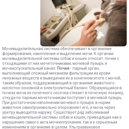
Мочевыделительная система обеспечивает в организме
формирование, накопление и выделение мочи. К органам
мочевыделительной системы собак и кошек относят: почки с
отходящими от них мочеточниками, мочевой пузырь и
мочеиспускательный канал.
Почки
- парный орган,
выполняющий сложный механизм фильтрации из крови
ненужных веществ и выведения их в конечном итоге с мочой,
таким образом, поддерживающий в организме животного
кислотно-основной и электролитный баланс. Образующаяся в
почках моча из почечного сосочка стекает в почечную лоханку,
откуда по парным мочеточникам поступает в мочевой пузырь.
При достаточном наполнении мочевого пузыря, в норме
животное самопроизвольно опорожняет его, и моча через
уретру выводится наружу. Существует
ряд заболеваний
мочевыделительной системы
собак и кошек, приводящих как к
нарушению самого акта мочеиспускания, так и к серьезным
изменениям в организме в целом. Ультразвуковое