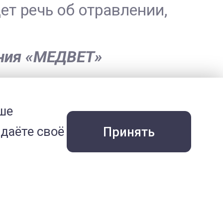
ет речь об отравлении,
ения «МЕДВЕТ»
ше
даёте своё
Принять
V)