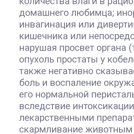
количества влаги в рацио
домашнего любимца; инор
инвагинация или диверти
кишечника или непосредст
нарушая просвет органа 
опухоль простаты у кобе
также негативно сказыва
боль и воспаление окружа
его нормальной перисталь
вследствие интоксикации
лекарственными препарат
скармливание животным (