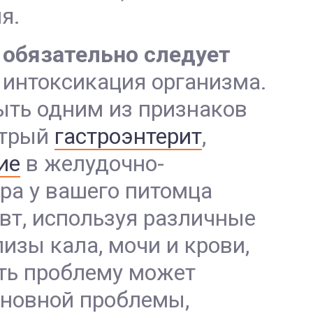
я.
,
обязательно следует
 интоксикация организма.
быть одним из признаков
стрый
гастроэнтерит
,
ие
в желудочно-
ра у вашего питомца
вт, используя различные
лизы кала, мочи и крови,
ть проблему может
сновной проблемы,