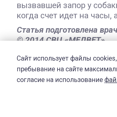
вызвавшей запор у собаки
когда счет идет на часы, а
Статья подготовлена вра
© 2014 СВЦ «МЕДВЕТ»
Сайт использует файлы cookies,
пребывание на сайте максималь
Похожее по теме.
согласие на использование
фай
Коронавирусная инф