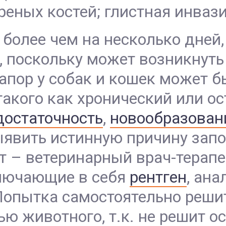
еных костей; глистная инвази
более чем на несколько дней
, поскольку может возникнуть
запор у собак и кошек может 
такого как хронический или о
достаточность
,
новообразован
ыявить истинную причину запо
т – ветеринарный врач-терапе
ключающие в себя
рентген
, ана
Попытка самостоятельно реши
ю животного, т.к. не решит о