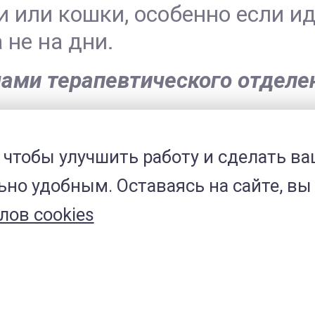
 или кошки, особенно если ид
 не на дни.
чами терапевтического отдел
 чтобы улучшить работу и сделать ва
но удобным. Оставаясь на сайте, вы 
..
лов cookies
екция кошек (сокращенно FCo