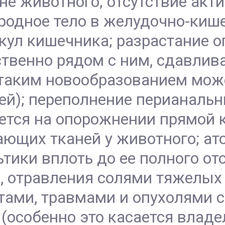
не животного; отсутствие акт
одное тело в желудочно-кише
кул кишечника; разрастание о
венно рядом с ним, сдавливая
(таким новообразованием може
лей); переполнение перианаль
ется на опорожнении прямой 
ющих тканей у животного; ато
тики вплоть до ее полного от
, отравления солями тяжелых
ами, травмами и опухолями с
особенно это касается владе