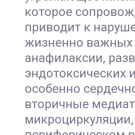
которое сопровож
приводит к наруш
жизненно важных 
анафилаксии, раз
эндотоксических 
особенно сердечно
вторичные медиа
микроциркуляции, 
периферическом р