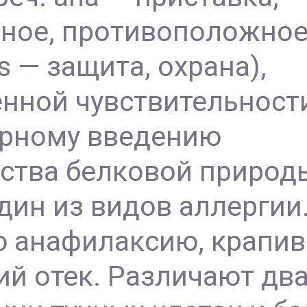
ное, противоположно
is — защита, охрана),
нной чувствительност
орному введению
ства белковой природ
дин из видов аллергии
ю анафилаксию, крапив
ий отек. Различают дв