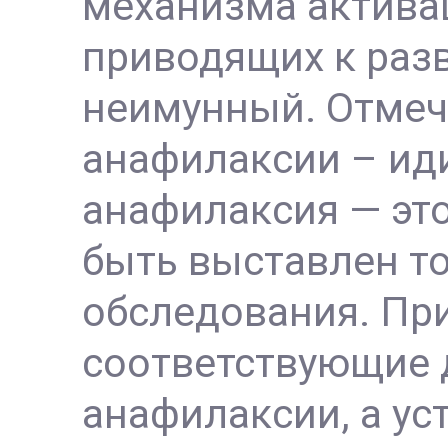
механизма активац
приводящих к раз
неимунный. Отмеч
анафилаксии – ид
анафилаксия — эт
быть выставлен т
обследования. Пр
соответствующие 
анафилаксии, а у