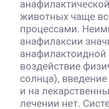
анафилактической 
животных чаще вс
процессами. Неим
анафилаксии значи
анафилактоидной 
воздействие физич
солнца), введение
и на лекарственны
лечении нет. Сис