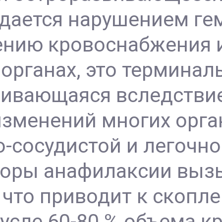
дается нарушением ге
ению кровоснабжения и
органах, это терминал
вивающаяся вследстви
изменений многих орга
-сосудистой и легочно
торы анафилаксии выз
что приводит к скопл
усле 60-80 % объема к