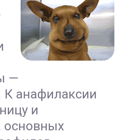
е
и
ы —
. К анафилаксии
ницу и
а основных