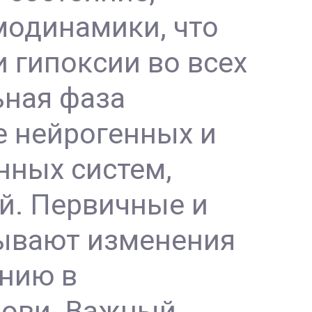
модинамики, что
 гипоксии во всех
ьная фаза
е нейрогенных и
нных систем,
й. Первичные и
ывают изменения
ению в
рови. Важный