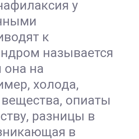
нафилаксия у
унными
водят к
синдром называется
 она на
мер, холода,
 вещества, опиаты
ству, разницы в
озникающая в