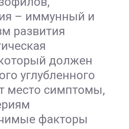
азофилов,
ия – иммунный и
зм развития
тическая
 который должен
ого углубленного
т место симптомы,
ериям
ачимые факторы