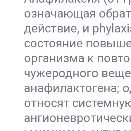
означающая обрат
действие, и phylax
состояние повыше
организма к повт
чужеродного веще
анафилактогена; о
относят системну
ангионевротическ