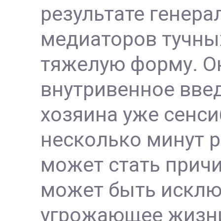
результате генер
медиаторов тучных
тяжелую форму. Он
внутривенное введ
хозяина уже сенси
несколько минут р
может стать причи
может быть исклю
угрожающее жизни