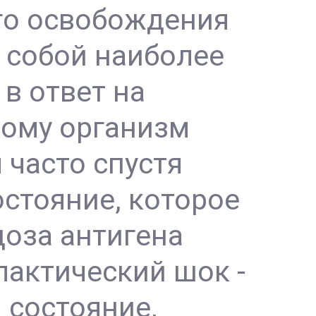
го освобождения
 собой наиболее
в ответ на
рому организм
 часто спустя
стояние, которое
доза антигена
актический шок -
состояние,