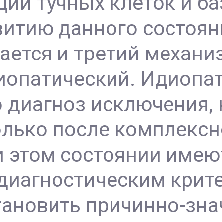
ии тучных клеток и б
витию данного состоян
ается и третий механи
иопатический. Идиопа
о диагноз исключения,
олько после комплексн
и этом состоянии имею
диагностическим крит
становить причинно-зн