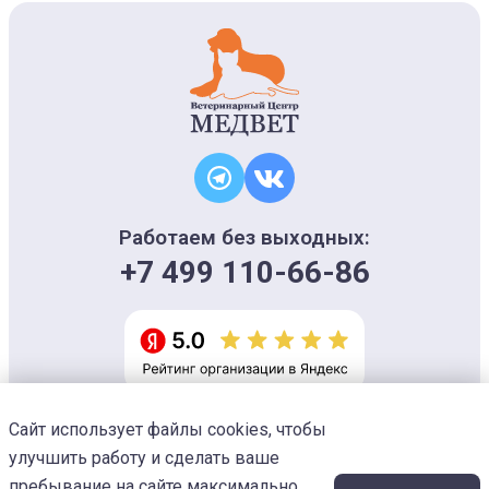
Работаем без выходных:
+7 499 110-66-86
Сайт использует файлы cookies, чтобы
Информация на сайте носит ознакомительный характер и не является
офертой, не может использоваться для постановки диагноза и плана
улучшить работу и сделать ваше
лечения
Изображения предоставлены
Designed by Freepik
пребывание на сайте максимально