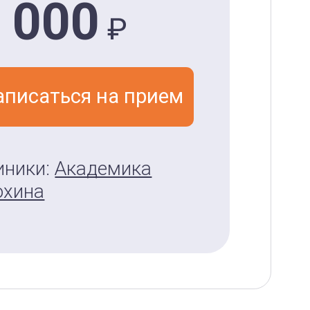
 000
₽
аписаться на прием
иники:
Академика
охина