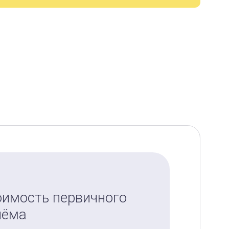
оимость первичного
иёма