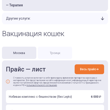
Терапия
Другие услуги:
Вакцинация кошек
Москва
Троицк
Прайс — лист
Весь прайс
Стоимость услуги не включает в себя прием врача, применение препаратов и расходных
материалов. Вся представленная на сайте информация носит информационный характер и не
является публичной офертой, определяемой положениями Статьи 437 п.2 Гражданского
кодекса РФ и
пользовательского соглашения
.
Нобивак комплекс с бешенством (без Lepto)
6 000
₽