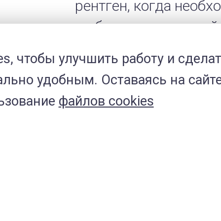
рентген, когда необх
выбрать корректный
лечения. А высокая 
es, чтобы улучшить работу и сдела
позволяет исследова
льно удобным. Оставаясь на сайте
внутри одного и того 
льзование
файлов cookies
Несмотря на прогрес
отсутствие вреда дл
диагностические воз
ветеринарные учреж
услугу ввиду дорого