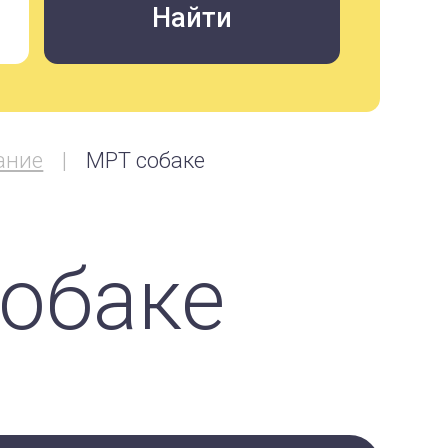
ание
МРТ собаке
обаке