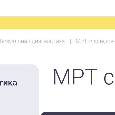
Визуальная диагностика
МРТ-исследов
МРТ с
тика