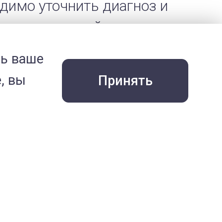
одимо уточнить диагноз и
 метод дальнейшего
мягкотканная контрастность
ть ваше
ть разные ткани даже
, вы
Принять
же органа.
сивность метода,
я организма широкие
можности, лишь немногие
дения оказывают данную
визны оборудования и