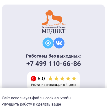
Работаем без выходных:
+7 499 110-66-86
Сайт использует файлы cookies, чтобы
Информация на сайте носит ознакомительный характер и не является
офертой, не может использоваться для постановки диагноза и плана
улучшить работу и сделать ваше
лечения