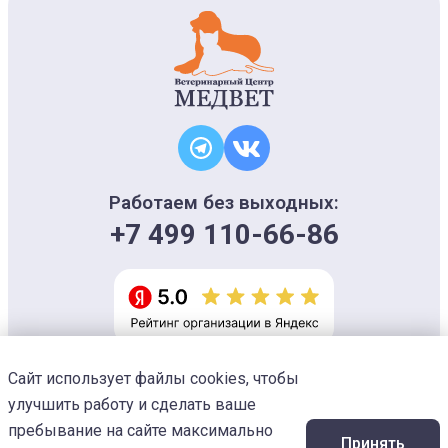
Работаем без выходных:
+7 499 110-66-86
Сайт использует файлы cookies, чтобы
Информация на сайте носит ознакомительный характер и не является
офертой, не может использоваться для постановки диагноза и плана
улучшить работу и сделать ваше
лечения
Изображения предоставлены
Designed by Freepik
пребывание на сайте максимально
Принять
© 2026 Ветеринарный центр «МЕДВЕТ»