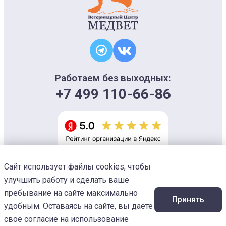
Работаем без выходных:
+7 499 110-66-86
Сайт использует файлы cookies, чтобы
Информация на сайте носит ознакомительный характер и не является
офертой, не может использоваться для постановки диагноза и плана
улучшить работу и сделать ваше
лечения
Изображения предоставлены
Designed by Freepik
пребывание на сайте максимально
Принять
© 2026 Ветеринарный центр «МЕДВЕТ»
удобным. Оставаясь на сайте, вы даёте
своё согласие на использование