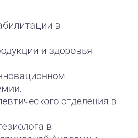
еабилитации в
родукции и здоровья
Инновационном
емии.
певтического отделения в
тезиолога в