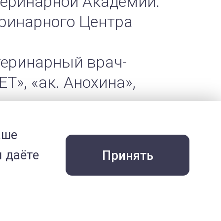
еринарной Академии.
еринарного Центра
етеринарный врач-
Т», «ак. Анохина»,
аше
 даёте
Принять