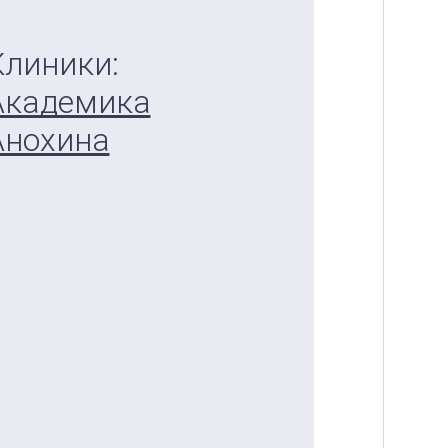
Клиники:
Академика
Анохина