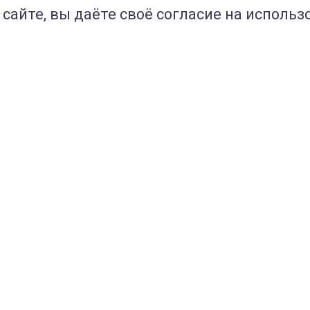
сайте, вы даёте своё согласие на исполь
Статьи
Отзывы
Пользовательское
Правовые доку
соглашение
Полезное
Контакты
Вакансии
МРТ-исследование