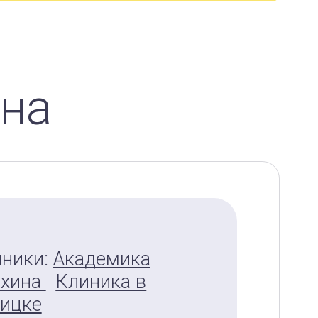
вна
ники:
Академика
охина
Клиника в
ицке