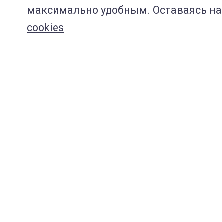
максимально удобным. Оставаясь на 
cookies
Навигация по сайту:
ВЦ "МЕДВЕТ"
Услуги и цены
Специалисты
Обучение