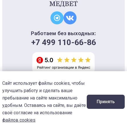
Работаем без выходных:
+7 499 110-66-86
Сайт использует файлы cookies, чтобы
Информация на сайте носит ознакомительный характер и не является
офертой, не может использоваться для постановки диагноза и плана
улучшить работу и сделать ваше
лечения
Изображения предоставлены
Designed by Freepik
пребывание на сайте максимально
Принять
© 2026 Ветеринарный центр «МЕДВЕТ»
удобным. Оставаясь на сайте, вы даёте
своё согласие на использование
файлов cookies
Услуги