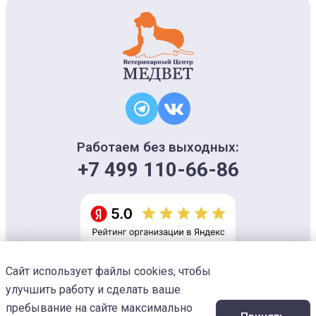
Работаем без выходных:
+7 499 110-66-86
Сайт использует файлы cookies, чтобы
Информация на сайте носит ознакомительный характер и не является
офертой, не может использоваться для постановки диагноза и плана
улучшить работу и сделать ваше
лечения
Изображения предоставлены
Designed by Freepik
пребывание на сайте максимально