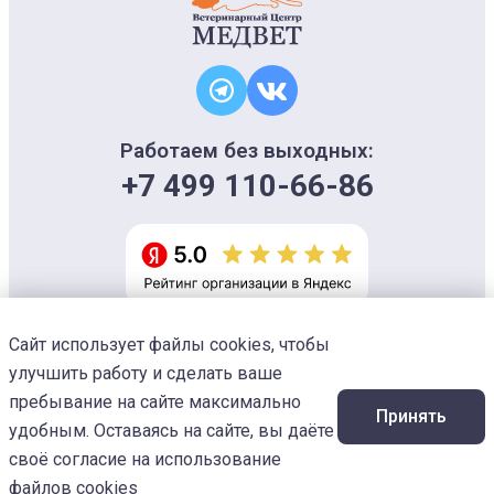
Работаем без выходных:
+7 499 110-66-86
Сайт использует файлы cookies, чтобы
Информация на сайте носит ознакомительный характер и не является
офертой, не может использоваться для постановки диагноза и плана
улучшить работу и сделать ваше
лечения
Изображения предоставлены
Designed by Freepik
пребывание на сайте максимально
Принять
© 2026 Ветеринарный центр «МЕДВЕТ»
удобным. Оставаясь на сайте, вы даёте
своё согласие на использование
файлов cookies