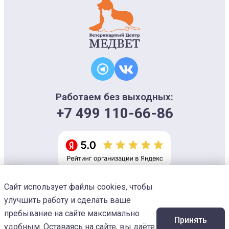
Работаем без выходных:
+7 499 110-66-86
Сайт использует файлы cookies, чтобы
Информация на сайте носит ознакомительный характер и не является
офертой, не может использоваться для постановки диагноза и плана
улучшить работу и сделать ваше
лечения
Изображения предоставлены
Designed by Freepik
пребывание на сайте максимально
Принять
© 2026 Ветеринарный центр «МЕДВЕТ»
удобным. Оставаясь на сайте, вы даёте