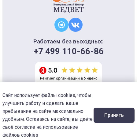
Работаем без выходных:
+7 499 110-66-86
Сайт использует файлы cookies, чтобы
Информация на сайте носит ознакомительный характер и не является
офертой, не может использоваться для постановки диагноза и плана
улучшить работу и сделать ваше
лечения
Изображения предоставлены
Designed by Freepik
пребывание на сайте максимально
Принять
© 2026 Ветеринарный центр «МЕДВЕТ»
удобным. Оставаясь на сайте, вы даёте
своё согласие на использование
файлов cookies